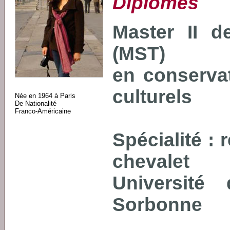
Diplômes
Master II d
(MST)
en conservat
culturels
Née en 1964 à Paris
De Nationalité
Franco-Américaine
Spécialité : 
chevalet
Université
Sorbonne