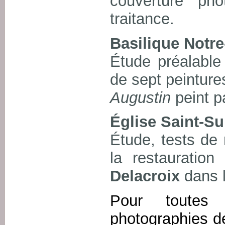
couverture pho
traitance.
Basilique Notr
Étude préalable
de sept peintur
Augustin
peint p
Église Saint-Su
Étude, tests de
la restauration
Delacroix
dans l
Pour toutes 
photographies d